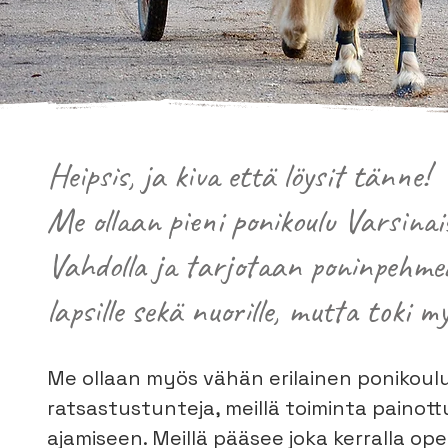
Heipsis, ja kiva että löysit tänne!
Me ollaan pieni ponikoulu Varsin
Vahdolla ja tarjotaan poninpehmeää
lapsille sekä nuorille, mutta toki my
Me ollaan myös vähän erilainen ponikoulu
ratsastustunteja, meillä toiminta painott
ajamiseen. Meillä pääsee joka kerralla o