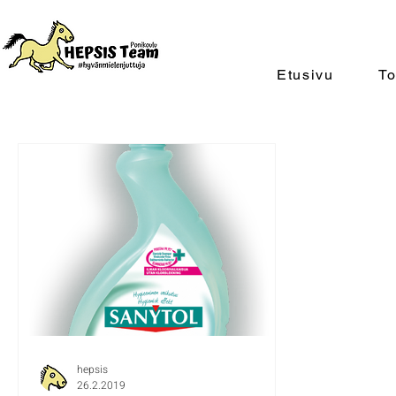
Etusivu
To
hepsis
26.2.2019