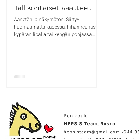
Tallikohtaiset vaatteet
Äänetön ja näkymätön. Siirtyy
huomaamatta kädessä, hihan reunassa,
kypärän lipalla tai kengän pohjassa
matkustaen. Pöpöt. Niin meidän...
Ponikoulu
HEPSIS Team, Rusko.
hepsisteam@gmail.com /​044 3