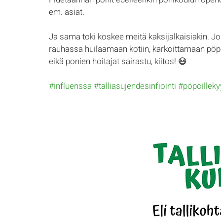
em. asiat. 
Ja sama toki koskee meitä kaksijalkaisiakin. Jos p
rauhassa huilaamaan kotiin, karkoittamaan pöpöt
eikä ponien hoitajat sairastu, kiitos! 😷
#influenssa
#talliasujendesinfiointi
#pöpöilleky