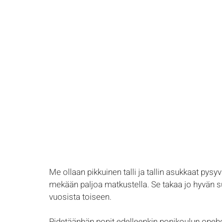
Me ollaan pikkuinen talli ja tallin asukkaat pysy
mekään paljoa matkustella. Se takaa jo hyvän su
vuosista toiseen. 
Pidetäänhän ponit edelleenkin ponikoulun opeh