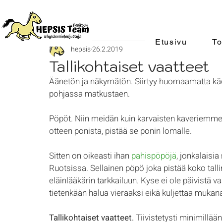
Etusivu
To
hepsis
26.2.2019
Tallikohtaiset vaatteet
Äänetön ja näkymätön. Siirtyy huomaamatta käde
pohjassa matkustaen. 
Pöpöt. Niin meidän kuin karvaisten kaveriemmeki
otteen ponista, pistää se ponin lomalle.
Sitten on oikeasti ihan 
pahispöpöjä
, jonkalais
Ruotsissa. Sellainen pöpö joka pistää koko tall
eläinlääkärin tarkkailuun. Kyse ei ole päivistä 
tietenkään halua vieraaksi eikä kuljettaa mukanaa
Tallikohtaiset vaatteet.
 Tiivistetysti minimillään