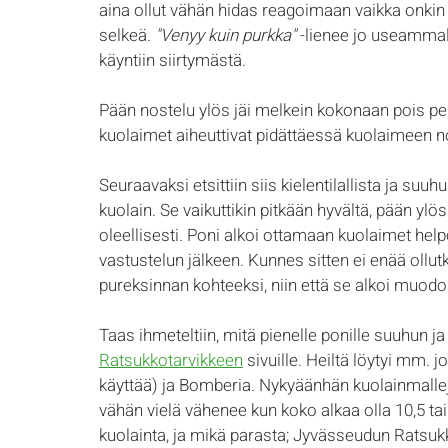
aina ollut vähän hidas reagoimaan vaikka onkin 
selkeä. 
"Venyy kuin purkka"
 -lienee jo useammal
käyntiin siirtymästä. 
Pään nostelu ylös jäi melkein kokonaan pois per
kuolaimet aiheuttivat pidättäessä kuolaimeen n
Seuraavaksi etsittiin siis kielentilallista ja suuhu
kuolain. Se vaikuttikin pitkään hyvältä, pään y
oleellisesti. Poni alkoi ottamaan kuolaimet he
vastustelun jälkeen. Kunnes sitten ei enää ollu
pureksinnan kohteeksi, niin että se alkoi muodo
Taas ihmeteltiin, mitä pienelle ponille suuhun ja
Ratsukkotarvikkeen
 sivuille. Heiltä löytyi mm. 
käyttää) ja Bomberia. Nykyäänhän kuolainmalleja
vähän vielä vähenee kun koko alkaa olla 10,5 tai a
kuolainta, ja mikä parasta; Jyvässeudun Ratsukko