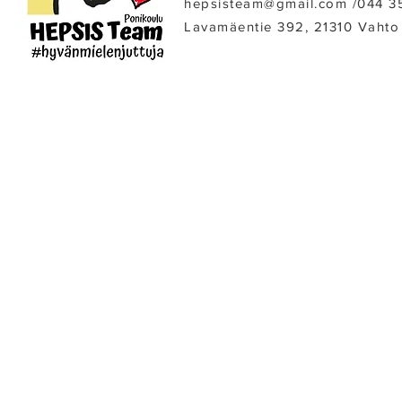
hepsisteam@gmail.com /​044 3
Lavamäentie 392, 21310 Vahto