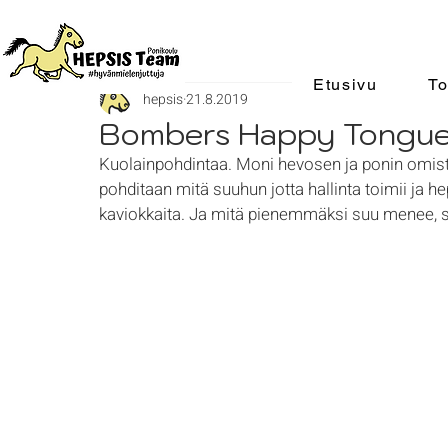
Etusivu
To
hepsis
21.8.2019
Bombers Happy Tongu
Kuolainpohdintaa. Moni hevosen ja ponin omistaj
pohditaan mitä suuhun jotta hallinta toimii ja he
kaviokkaita. Ja mitä pienemmäksi suu menee, 