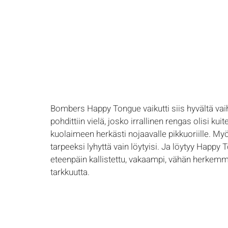
​Bombers Happy Tongue vaikutti siis hyvältä vaih
pohdittiin vielä, josko irrallinen rengas olisi ku
kuolaimeen herkästi nojaavalle pikkuoriille. My
tarpeeksi lyhyttä vain löytyisi. Ja löytyy Happy 
eteenpäin kallistettu, vakaampi, vähän herke
tarkkuutta.