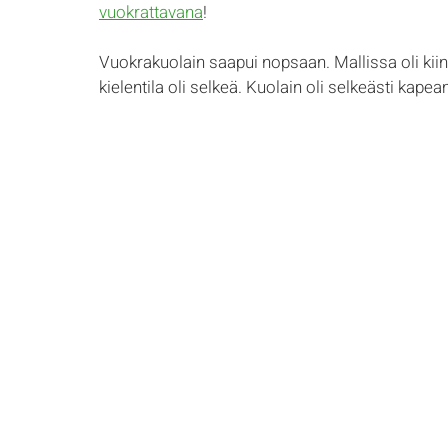
vuokrattav
ana
! 
Vuokrakuolain saapui nopsaan. Mallissa oli kiinte
kielentila oli selkeä. Kuolain oli selkeästi kap