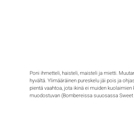
Poni ihmetteli, haisteli, maisteli ja mietti. Muu
hyvältä. Ylimääräinen pureskelu jäi pois ja ohj
pientä vaahtoa, jota ikinä ei muiden kuolaimien k
muodostuvan (Bombereissa suuosassa Sweet ir