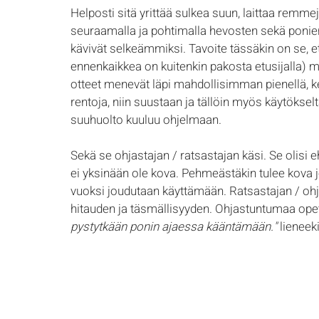
Helposti sitä yrittää sulkea suun, laittaa rem
seuraamalla ja pohtimalla hevosten sekä ponien
kävivät selkeämmiksi. Tavoite tässäkin on se, 
ennenkaikkea on kuitenkin pakosta etusijalla) 
otteet menevät läpi mahdollisimman pienellä, kev
rentoja, niin suustaan ja tällöin myös käytökselt
suuhuolto kuuluu ohjelmaan. 
Sekä se ohjastajan / ratsastajan käsi. Se olisi 
ei yksinään ole kova. Pehmeästäkin tulee kova
vuoksi joudutaan käyttämään. Ratsastajan / oh
hitauden ja täsmällisyyden. Ohjastuntumaa opet
pystytkään ponin ajaessa kääntämään." 
lieneek