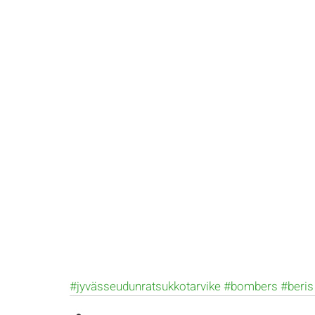
#jyvässeudunratsukkotarvike
#bombers
#beris